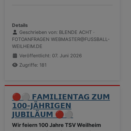
Details
Geschrieben von:
BLENDE ACHT ·
FOTOANFRAGEN WEBMASTER@FUSSBALL-
WEILHEIM.DE
Veröffentlicht: 07. Juni 2026
Zugriffe: 181
🔴⚪ 𝗙𝗔𝗠𝗜𝗟𝗜𝗘𝗡𝗧𝗔𝗚 𝗭𝗨𝗠
𝟭𝟬𝟬-𝗝Ä𝗛𝗥𝗜𝗚𝗘𝗡
𝗝𝗨𝗕𝗜𝗟Ä𝗨𝗠 🔴⚪
Wir feiern 100 Jahre TSV Weilheim