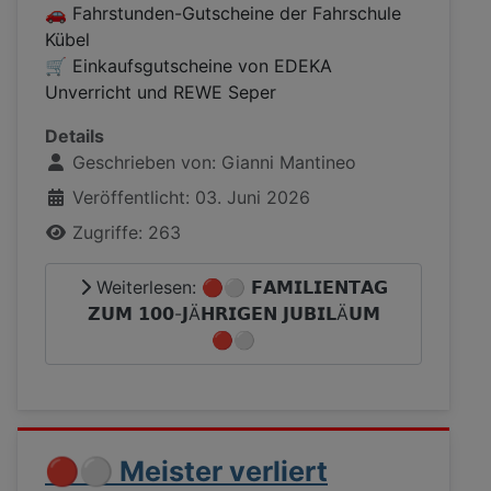
🚗 Fahrstunden-Gutscheine der Fahrschule
Kübel
🛒 Einkaufsgutscheine von EDEKA
Unverricht und REWE Seper
Details
Geschrieben von:
Gianni Mantineo
Veröffentlicht: 03. Juni 2026
Zugriffe: 263
Weiterlesen: 🔴⚪ 𝗙𝗔𝗠𝗜𝗟𝗜𝗘𝗡𝗧𝗔𝗚
𝗭𝗨𝗠 𝟭𝟬𝟬-𝗝Ä𝗛𝗥𝗜𝗚𝗘𝗡 𝗝𝗨𝗕𝗜𝗟Ä𝗨𝗠
🔴⚪
🔴⚪ Meister verliert