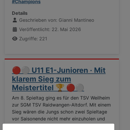
#Champions
Details
Geschrieben von:
Gianni Mantineo
Veröffentlicht: 22. Mai 2026
Zugriffe: 221
🔴⚪ U11 E1-Junioren · Mit
klarem Sieg zum
Meistertitel 🏆 🔴⚪
Am 8. Spieltag ging es für den TSV Weilheim
zur SGM TSV Raidwangen-Altdorf. Mit einem
Sieg wären die Jungs schon zwei Spieltage
vor Saisonende nicht mehr einzuholen und
hätten sich den Meistertitel absolut verdient.