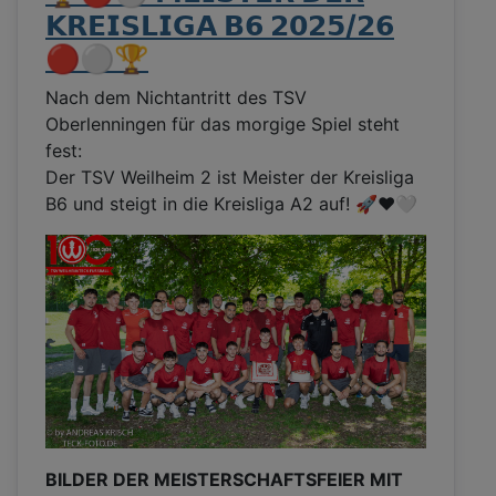
𝗞𝗥𝗘𝗜𝗦𝗟𝗜𝗚𝗔 𝗕𝟲 𝟮𝟬𝟮𝟱/𝟮𝟲
🔴⚪️🏆
Nach dem Nichtantritt des TSV
Oberlenningen für das morgige Spiel steht
fest:
Der TSV Weilheim 2 ist Meister der Kreisliga
B6 und steigt in die Kreisliga A2 auf! 🚀❤️🤍
BILDER DER MEISTERSCHAFTSFEIER MIT