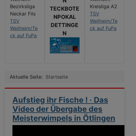
N
Bezirksliga
Kreisliga A2
TECKBOTE
Neckar Fils
TSV
NPOKAL
TSV
Weilheim/Te
DETTINGE
Weilheim/Te
ck auf FuPa
N
ck auf FuPa
Aktuelle Seite:
Startseite
Aufstieg ihr Fische ! · Das
Video der Übergabe des
Meisterwimpels in Ötlingen