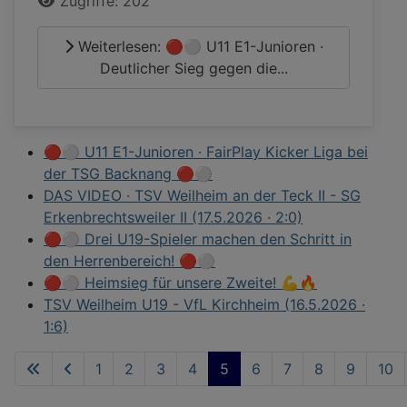
Zugriffe: 202
Weiterlesen: 🔴⚪ U11 E1-Junioren ·
Deutlicher Sieg gegen die...
🔴⚪ U11 E1-Junioren · FairPlay Kicker Liga bei
der TSG Backnang 🔴⚪
DAS VIDEO · TSV Weilheim an der Teck II - SG
Erkenbrechtsweiler II (17.5.2026 · 2:0)
🔴⚪ Drei U19-Spieler machen den Schritt in
den Herrenbereich! 🔴⚪
🔴⚪ Heimsieg für unsere Zweite! 💪🔥
TSV Weilheim U19 - VfL Kirchheim (16.5.2026 ·
1:6)
1
2
3
4
5
6
7
8
9
10
Seite 5 von 77