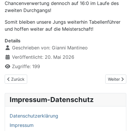
Chancenverwertung dennoch auf 16:0 im Laufe des
zweiten Durchgangs!
Somit bleiben unsere Jungs weiterhin Tabellenführer
und hoffen weiter auf die Meisterschaft!
Details
Geschrieben von:
Gianni Mantineo
Veröffentlicht: 20. Mai 2026
Zugriffe: 199
Vorheriger Beitrag: TSV Weilheim/Teck II U10 gewinnt 5:1 gegen 
Nächster Be
Zurück
Weiter
Impressum-Datenschutz
Datenschutzerklärung
Impressum