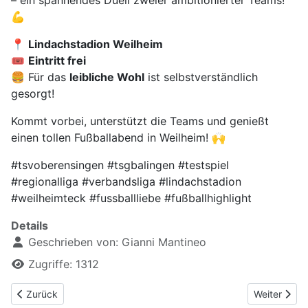
– ein spannendes Duell zweier ambitionierter Teams!
💪
📍
Lindachstadion Weilheim
🎟️
Eintritt frei
🍔 Für das
leibliche Wohl
ist selbstverständlich
gesorgt!
Kommt vorbei, unterstützt die Teams und genießt
einen tollen Fußballabend in Weilheim! 🙌
#tsvoberensingen #tsgbalingen #testspiel
#regionalliga #verbandsliga #lindachstadion
#weilheimteck #fussballliebe #fußballhighlight
Details
Geschrieben von:
Gianni Mantineo
Zugriffe: 1312
Vorheriger Beitrag: TSV Weilheim - SV Ebersbach
Nächster B
Zurück
Weiter